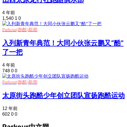
4 年前
1,540
1
0
Parkour(跑酷)新闻
入列新青年典范！大同小伙张云鹏又“酷”
了一把
4 年前
748
0
0
Parkour(跑酷)新闻
太原街头跑酷少年创立团队宣扬跑酷运动
12 年前
602
0
0
Parkour中文网