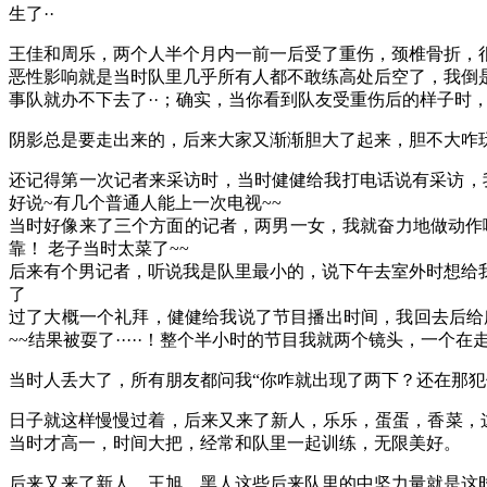
生了··
王佳和周乐，两个人半个月内一前一后受了重伤，颈椎骨折，
恶性影响就是当时队里几乎所有人都不敢练高处后空了，我倒
事队就办不下去了··；确实，当你看到队友受重伤后的样子时
阴影总是要走出来的，后来大家又渐渐胆大了起来，胆不大咋
还记得第一次记者来采访时，当时健健给我打电话说有采访，我
好说~有几个普通人能上一次电视~~
当时好像来了三个方面的记者，两男一女，我就奋力地做动作
靠！ 老子当时太菜了~~
后来有个男记者，听说我是队里最小的，说下午去室外时想给
了
过了大概一个礼拜，健健给我说了节目播出时间，我回去后给
~~结果被耍了·····！整个半小时的节目我就两个镜头，一个在走路，
当时人丢大了，所有朋友都问我“你咋就出现了两下？还在那犯傻
日子就这样慢慢过着，后来又来了新人，乐乐，蛋蛋，香菜，
当时才高一，时间大把，经常和队里一起训练，无限美好。
后来又来了新人，王旭，黑人这些后来队里的中坚力量就是这时