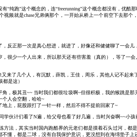
纯跑”这个概念的，连“freerunning”这个概念都没有，
，我看的第一个视频就是chase兄弟俩那个，一开始从桥上一个前空下去那个，当
我也忘了，反正那一次是真心想进，就进了，好像还和健健聊了一会
,6岁，很少一个人出来，所以那天还有些害羞（真的），等了一
来又来了几个人，有沉默，薛凯，王佳，周乐，其他人记不起来
孩都是这）
角，极其丑~~ 当时我们都很垃圾啊~但很积极，我的猴跳是
一个人会空翻，哈哈~
了地上，屁股跟打了一针一样，然后不得不提前回家了~
给同学伙计们看了N遍，给父母也看了好几遍，当时兴奋啊~~小孩
练方法，其实当时国内跑酷界的元老们都是摸着石头过河，都是
都不懂，都是二球，没有自我保护意识，更没想到在海绵垫子上