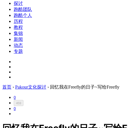
探讨
跑酷团队
跑酷个人
历程
教程
集锦
新闻
动态
专题
首页
›
Pakour文化探讨
›
回忆我在Freefly的日子~写给Freefly
0
459
0