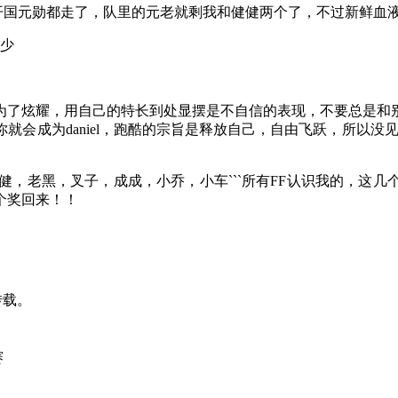
开国元勋都走了，队里的元老就剩我和健健两个了，不过新鲜血
不少
为了炫耀，用自己的特长到处显摆是不自信的表现，不要总是和
会成为daniel，跑酷的宗旨是释放自己，自由飞跃，所以没见到
健，老黑，叉子，成成，小乔，小车```所有FF认识我的，这
个奖回来！！
转载。
赛