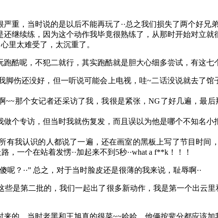
很严重，当时说的是以后不能再玩了··总之我们损失了两个好兄
是还继续练，因为这个动作我毕竟很熟练了，从那时开始对立就
，心里太难受了，太沉重了。
玩跑酷呢，不犯二就行，其实跑酷就是胆大心细多尝试，有这七
脚伤还没好，但一听说可能会上电视，哇~二话没说就去了馆子，
啊~~那个女记者还采访了我，我很是紧张，NG了好几遍，最后
我做个专访，但当时我就伤复发，而且误以为他是哪个不知名小
所有我认识的人都说了一遍，还在画室的黑板上写了节目时间
一个在站着发愣··加起来不到5秒··what a f**k！！！
呢？··” 总之，对于当时脸皮还是很薄的我来说，耻辱啊··
这些是第二批的，我们一起出了很多新动作，我是第一个出云里和
来的，当时老黑和王旭真的很菜~~哈哈，他俩按辈分都应该加我