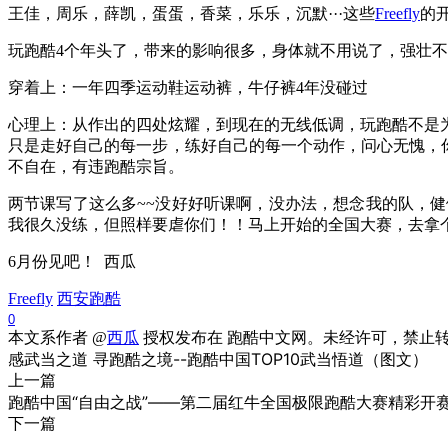
王佳，周乐，薛凯，蛋蛋，香菜，乐乐，沉默···这些
Freefly
的
玩跑酷4个年头了，带来的影响很多，身体就不用说了，强壮
穿着上：一年四季运动鞋运动裤，牛仔裤4年没碰过
心理上：从作出的四处炫耀，到现在的无线低调，玩跑酷不是
只是走好自己的每一步，练好自己的每一个动作，问心无愧，你就
不自在，有违跑酷宗旨。
两节课写了这么多~~没好好听课啊，没办法，想念我的队，健
我很久没练，但照样要虐你们！！马上开始的全国大赛，去拿
6月份见吧！ 西瓜
Freefly
西安跑酷
0
本文系作者 @
西瓜
授权发布在 跑酷中文网。未经许可，禁止
感武当之道 寻跑酷之境--跑酷中国TOP10武当悟道（图文）
上一篇
跑酷中国“自由之战”——第二届红牛全国极限跑酷大赛精彩开
下一篇