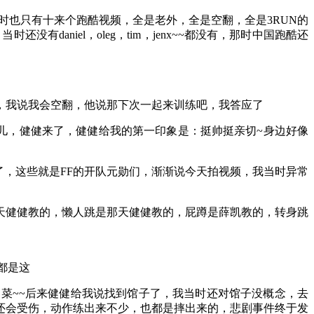
优酷那时也只有十来个跑酷视频，全是老外，全是空翻，全是3RUN的
时还没有daniel，oleg，tim，jenx~~都没有，那时中国跑酷还
儿，我说我会空翻，他说那下次一起来训练吧，我答应了
会儿，健健来了，健健给我的第一印象是：挺帅挺亲切~身边好像
了，这些就是FF的开队元勋们，渐渐说今天拍视频，我当时异常
那天健健教的，懒人跳是那天健健教的，屁蹲是薛凯教的，转身跳
都是这
菜~~后来健健给我说找到馆子了，我当时还对馆子没概念，去
还会受伤，动作练出来不少，也都是摔出来的，悲剧事件终于发