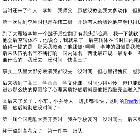
当时还来了个人，李坤，我师父，虽然没教会我太多动作，但
第一次见到李坤时也是在纬二街，开始有人给我说他空翻也很
到了大雁塔李坤一个踺子后空翻了有我头那么高，我一下就软
他会后空转体不，他说会，我就晕了，后空转体在当时国内跑
值得一提的是，那天我教会了他团侧~呵呵，李坤的团侧是我教
后来队伍的名气不断打响，国内知名，西北最正规，最专业，
窗什么的，我没去，没时间，快高三了··
事实上队里大部分表演我都没去，没时间，但心里很愧疚，感
后来我到了高三，学画画，学文化课，时间少得可怜，但也能
进步那么快的原因除了心理素质好然后就是他把跑酷完全融入到
又后来了叉子，小车，小乔等人，进步都很快，这时的
Freefly
厦，然后就彻底没时间了··
第一届全国跑酷大赛开赛时，我在学校复习，没时间去，后来看
终于熬到高考完了！第一件事！归队！