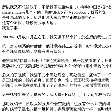
所以我又不想进队了，不是我不注重纯跑，07年时中国是根本没有“
chase armitage几个人的，那时3RUN还叫evolution
是杜易泽的天下，所以那时大家心中的跑酷就是空翻~
还有个原因，钟楼离我家太远，
我退了群···
2007年10月或11月左右吧，我又进了那个群，怎么想的
第一次去联系的时健健，他让我在纬二街等着，07年我才15
有个那摄像机的，到底有没有我忘了
他笑着说”你是西瓜吧？”我也笑着说是，就一起笑着走了，后
激动啊~拍了视频那岂不是能传到网上？~哈哈（那个年龄的小
后来拍了视频，我翻了几个高处后空，高处侧空，还转了一个平
是王佳教的，拍得很爽，但受伤也一堆，反正那天拍视频就我
但那天下午我在草地上做了个还没练会的前空，然后重重做到
后来视频出来了，挺长的，我大喜~下载到mp4上，到学校后
那时没馆子，所以大家没几个会空翻的，也没有什么系统的训
的时候带了乱七八糟一堆护具，弄得跟玩轮滑的一样；当时啥