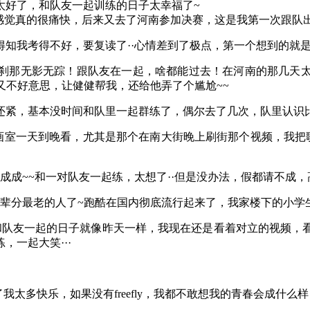
太好了，和队友一起训练的日子太幸福了~
感觉真的很痛快，后来又去了河南参加决赛，这是我第一次跟队
知我考得不好，要复读了··心情差到了极点，第一个想到的就是
刹那无影无踪！跟队友在一起，啥都能过去！在河南的那几天太
又不好意思，让健健帮我，还给他弄了个尴尬~~
还紧，基本没时间和队里一起群练了，偶尔去了几次，队里认识
，在画室一天到晚看，尤其是那个在南大街晚上刷街那个视频，我把
成成~~和一对队友一起练，太想了··但是没办法，假都请不成
队里辈分最老的人了~跑酷在国内彻底流行起来了，我家楼下的小
想和队友一起的日子就像昨天一样，我现在还是看着对立的视频，
一起大笑···
太多快乐，如果没有freefly，我都不敢想我的青春会成什么样