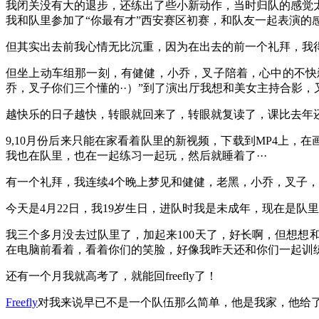
我闭关没有大的退步，还练出了些小新动作，当时归队的感觉
我和队里参加了“你最有才”西安赛区初赛，和队友一起表演的
但其实出去前我心情无比沉重，因为在出去的前一个礼拜，我得
但坐上动车组那一刻，有健健，小乔，叉子陪着，心中的不快
乔，叉子你们三个懂的··）”到了演出厅我想和美女主持合影，
越快乐的日子越快，转眼就回来了，转眼就复读了，课比去年
9,10月份后来只能在家看着队里的新视频，下载到MP4上
我也在队里，也在一起练习一起玩，然后就睡着了···
有一个礼拜，我连续4个晚上梦见和健健，老黑，小乔，叉子，
今天是4月22日，我19岁生日，进队时我是未成年，现在是
我三个多月没去过队里了，加起来100天了，好长啊，但想
在电脑前看着，看着你们的笑脸，好像我昨天还和你们一起训练，
还有一个月我就高考了，就能回freefly了！
Freefly
对我来说早已不是一个队伍那么简单，他是我家，他给了我