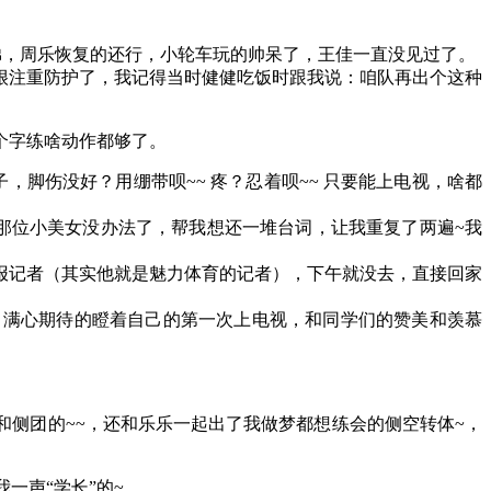
弟，周乐恢复的还行，小轮车玩的帅呆了，王佳一直没见过了。
很注重防护了，我记得当时健健吃饭时跟我说：咱队再出个这种
个字练啥动作都够了。
脚伤没好？用绷带呗~~ 疼？忍着呗~~ 只要能上电视，啥都
那位小美女没办法了，帮我想还一堆台词，让我重复了两遍~我
报记者（其实他就是魅力体育的记者），下午就没去，直接回家
，满心期待的瞪着自己的第一次上电视，和同学们的赞美和羡慕
侧团的~~，还和乐乐一起出了我做梦都想练会的侧空转体~，
一声“学长”的~