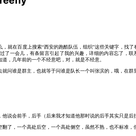
efly
什么，就在百度上搜索“西安的跑酷队伍，组织”这些关键字，找
过了一会儿，有条留言引起了我的兴趣，详细的内容忘了，联
知道，几年前的一个不经意吧，对，就是不经意。
去就问谁是群主，也就等于问谁是队长一个叫张滨的，哦，在群里
他说会前手，后手（后来我才知道他那时说的后手其实只是后拉``
空翻了，一个高处后空，一个高处侧空，虽然不熟，也不标准，但