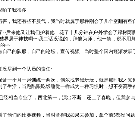
影响了我很多
厉害，我还有些不服气，我当时就属于那种刚会了几个空翻有些
了··后来他又让我们护着他，花了十几分钟在户外学会了踩树两
酷界属于神技啊~~我二话没说的，拜他为师，他一笑，说不用
的~~
有自己的队服，自己的论坛，宣传视频；当时整个国内逐渐发展
觉没尽到一个队员的责任~
保证一个月一起训练一两次，偶尔找老黑玩玩，就是那时我才知
了生活，当跑酷跟吃饭睡觉一样成为一种习惯时，想不变高手都难，
已经相当专业了，西北第一，演出不断，还上了春晚，但我参
了他们的比赛视频，当时觉得我如果去参加，拿个前5都没问题·