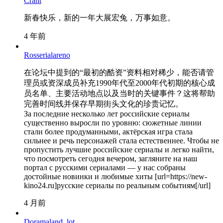
Crant
新春快乐，新的一年大展宏兔，万事如意。
4 年前
Rosserialareno
在论坛中提到的“最初的酷资”资料相对稀少，能否请管
理员或资深成员补充1990年代至2000年代初期的核心成
员名单、主要活动地点以及当时的关键事件？这将帮助
完善时间线并保存早期街头文化的珍贵记忆。
За последние несколько лет российские сериалы
существенно выросли по уровню: сюжетные линии
стали более продуманными, актёрская игра стала
сильнее и речь персонажей стала естественнее. Чтобы не
пропустить лучшие российские сериалы и легко найти,
что посмотреть сегодня вечером, загляните на наш
портал с русскими сериалами — у нас собраны
достойные новинки и любимые хиты [url=https://new-
kino24.ru]русские сериалы по реальным событиям[/url]
4 月前
Doramaland_lot