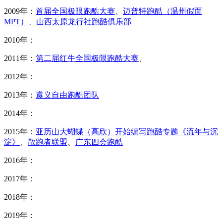
2009年：
首届全国极限跑酷大赛
、
迈普特跑酷（温州假面
MPT）
、
山西太原龙行社跑酷俱乐部
2010年：
2011年：
第二届红牛全国极限跑酷大赛
、
2012年：
2013年：
遵义自由跑酷团队
2014年：
2015年：
亚历山大蝴蝶（高欣）开始编写跑酷专题《流年与沉
淀》
、
散跑者联盟
、
广东四会跑酷
2016年：
2017年：
2018年：
2019年：