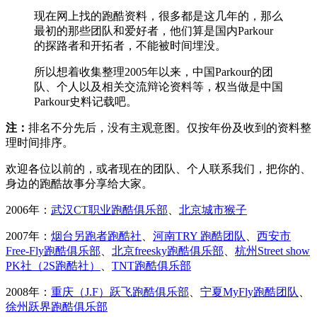
现在网上找的跑酷资料，很多都是这几年的，那么
最初的那些团队和爱好者，他们算是国内Parkour
的探路者和开拓者，不能被时间埋没。
所以想着收集整理2005年以来，中国Parkour的团
队、个人以及相关交流辩论资料等，权当做是中国
Parkour史料记载吧。
注：
排名不分先后，没有主观意图。仅按年份及收到的资料整
理时间排序。
欢迎各位以前的，或者现在的团队、个人联系我们，把你的、
身边的跑酷故事分享给大家。
2006年：
武汉CT职业跑酷俱乐部
、
北京城市猴子
2007年：
烟台另跑者跑酷社
、
河南TRY 跑酷团队
、
西安市
Free-Fly跑酷俱乐部
、
北京freesky跑酷俱乐部
、
杭州Street show
PK社（2S跑酷社）
、
TNT跑酷俱乐部
2008年：
重庆（J.F）跃飞跑酷俱乐部
、
宁夏MyFly跑酷团队
、
徐州跃界跑酷俱乐部