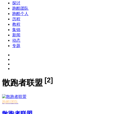
探讨
跑酷团队
跑酷个人
历程
教程
集锦
新闻
动态
专题
[2]
散跑者联盟
跑酷团队
散跑者联盟