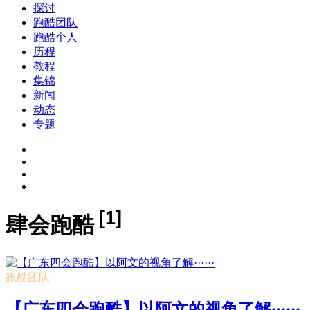
探讨
跑酷团队
跑酷个人
历程
教程
集锦
新闻
动态
专题
[1]
肆会跑酷
跑酷团队
【广东四会跑酷】以阿文的视角了解······