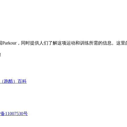
Parkour，同时提供人们了解这项运动和训练所需的信息。这
！
our（跑酷）百科
P备11007530号