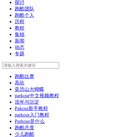
探讨
跑酷团队
跑酷个人
历程
教程
集锦
新闻
动态
专题
跑酷比赛
高欣
亚历山大蝴蝶
parkour中文视频教程
流年与沉淀
Pakour新手教程
parkour入门教程
Parkour是什么
跑酷态度
少儿跑酷