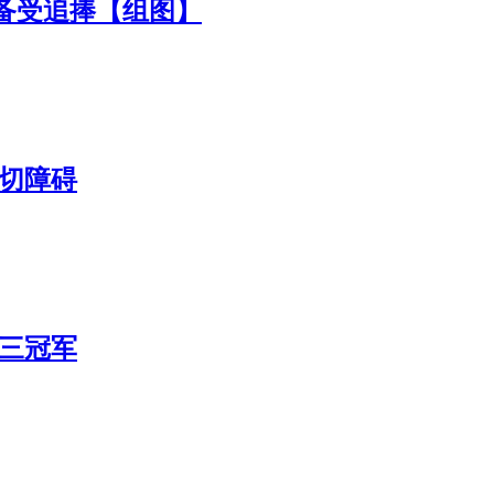
采备受追捧【组图】
一切障碍
出三冠军