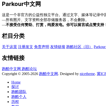
章
Parkour中文网
分
这是一个非官方的公益性独立平台。通过文字、媒体等记录中国
页
—所有图片、文字资料全部存储服务器，不会删除。
—
不接受任何赞助、打赏，纯爱发电。你可以留言或点赞支持
栏目分类
关于这里
注册发文
免责声明
友情链接
跑酷社区（旧）
Park
友情链接
跑酷中文网
跑酷论坛
Copyright © 2005-2026
跑酷中文网
. Designed by
nicetheme
.
冀IC
Home
探讨
跑酷团队
跑酷个人
历程