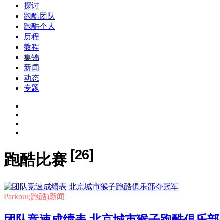
探讨
跑酷团队
跑酷个人
历程
教程
集锦
新闻
动态
专题
[26]
跑酷比赛
Parkour(跑酷)新闻
团队竞速成绩表 北京城市猴子跑酷俱乐