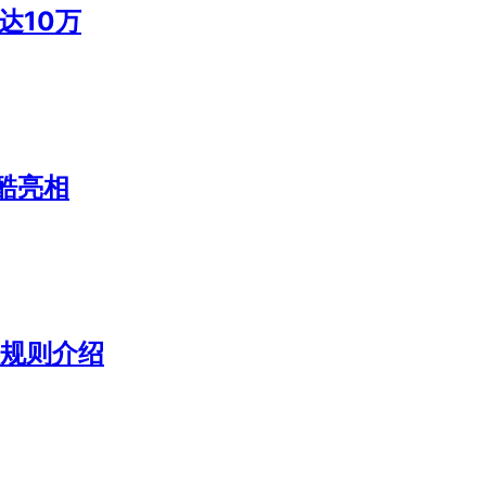
达10万
酷亮相
赛规则介绍