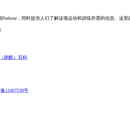
Parkour，同时提供人们了解这项运动和训练所需的信息。这
！
our（跑酷）百科
P备11007530号