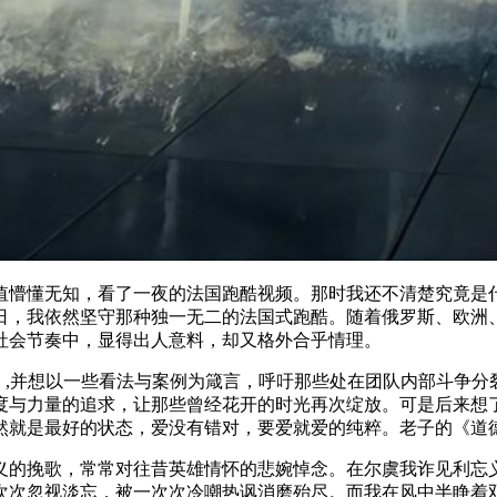
正值懵懂无知，看了一夜的法国跑酷视频。那时我还不清楚究竟
日，我依然坚守那种独一无二的法国式跑酷。随着俄罗斯、欧洲
社会节奏中，显得出人意料，却又格外合乎情理。
War》,并想以一些看法与案例为箴言，呼吁那些处在团队内部斗
度与力量的追求，让那些曾经花开的时光再次绽放。可是后来想
然就是最好的状态，爱没有错对，要爱就爱的纯粹。老子的《道德
义的挽歌，常常对往昔英雄情怀的悲婉悼念。在尔虞我诈见利忘
次次忽视淡忘，被一次次冷嘲热讽消磨殆尽。而我在风中半睁着