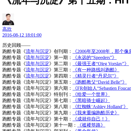
《流年与沉淀》第十五期：HIT T
高欣
2016-08-12 18:01:00
历史回顾——
跑酷专题《
流年与沉淀
》创刊期：
《2006年至2008年，那
跑酷专题《
流年与沉淀
》第一期：
《永远的“Speeders”》
跑酷专题《
流年与沉淀
》第二期：
《最强王者“Oleg Vorslav”》
跑酷专题《
流年与沉淀
》第三期：
《有一种路线叫跑酷》
跑酷专题《
流年与沉淀
》第四期：
《精灵行者“丹尼尔”》
跑酷专题《流年与沉淀》第五期：
《跑酷教父“David Belle”》
跑酷专题《流年与沉淀》第六期：
《FR创始人“Sebastien Fouca
跑酷专题《流年与沉淀》特别刊：
《给爱一个世界》
跑酷专题《流年与沉淀》第七期：
《黑暗骑士崛起》
跑酷专题《流年与沉淀》第八期：
《红蜘蛛‘Ashley Holland’》
跑酷专题《流年与沉淀》第九期：
《我来重编跑酷历史》
跑酷专题《流年与沉淀》第十期：
《成就你自己！》
跑酷专题《流年与沉淀》第十一期：
《褴褛筚路》