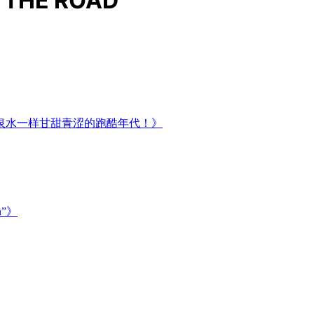
HE ROAD
个像泉水一样甘甜青涩的跑酷年代！》
n”》