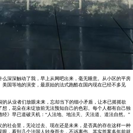
是什么深深触动了我，早上从网吧出来，毫无睡意。从小区的平房
、美国等地的演变，最原始的法式跑酷在国内现在已经不多见
争分裂的从业者们放眼未来，忘却当下的细小矛盾，让本已摇摇欲
了想，花朵在未绽放前无法预知自己的色彩。每个人都有自己独
经》早已道破天机：“人法地、地法天、天法道、道法自然。”
义的社会里，无论过去、现在还是未来，是否真的存在这样一种
双眼，看到几个法国人转身而去，不诉离伤。其实答案多年前就