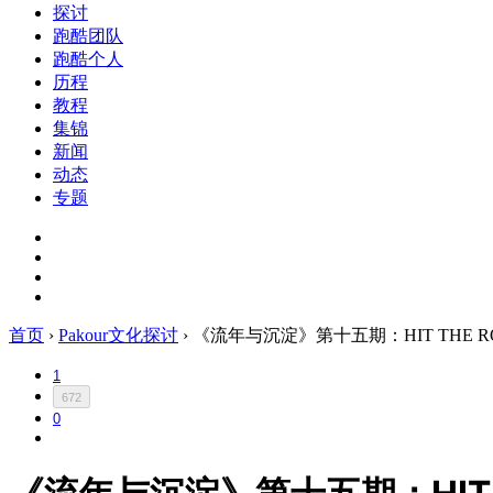
探讨
跑酷团队
跑酷个人
历程
教程
集锦
新闻
动态
专题
首页
›
Pakour文化探讨
›
《流年与沉淀》第十五期：HIT THE R
1
672
0