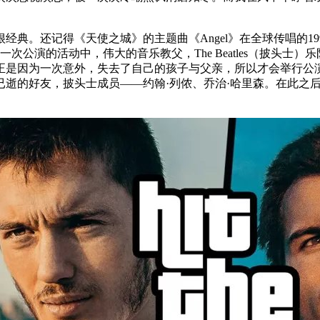
还记得《天使之城》的主题曲《Angel》在全球传唱的1999年，
动中，伟大的音乐教父，The Beatles（披头士）乐队的Paul M
lan正是因为一次意外，失去了自己的孩子与父亲，所以才会举行公演为
好友，披头士成员——约翰·列侬、乔治·哈里森。在此之后，Paul