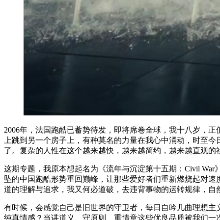
2006年，法国跑酷已蓄势待发，即将席卷全球，我十八岁，
上跳到另一个房子上，有种莫名的力量在我心中涌动，时至今
了。复杂的人性在这个越来越快，越来越简约，越来越直观的
这期专题，我原本想起名为《流年与沉淀第十五期：Civil 
坠的中国跑酷形势重回巅峰，让那些爱好者们重新燃烧起对速
道的理解与追求，我又何必道破，去违背事物的运转规律，自
有时候，会感觉自己是旧世界的守卫者，每日自吟几曲理想主
纯真情感？当讲道义、守原则、重情意这些优良品质被我们一